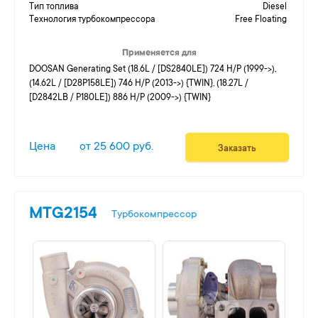
Тип топлива
Diesel
Технология турбокомпрессора
Free Floating
Применяется для
DOOSAN Generating Set (18.6L / [DS2840LE]) 724 H/P (1999->),
(14.62L / [D28P158LE]) 746 H/P (2013->) {TWIN}, (18.27L /
[D2842LB / P180LE]) 886 H/P (2009->) {TWIN}
Цена
от 25 600 руб.
Заказать
MTG2154
Турбокомпрессор