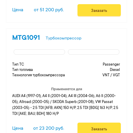
Цена
от 51 200 руб.
Заказать
MTG1091
Турбокомпрессор
Тип ТС
Passenger
Тип топлива
Diesel
Технология турбокомпрессора
VNT / VGT
Применяется для
AUDI A4 (1997-01), A4 II (2001-04), A4 III (2004-06), A6 II (2000-
05), Allroad (2000-05) / SKODA Superb (2001-08), VW Passat
(2003-05) - 2.5 TDI [AFB; AKN] 150 H/P, 2.5 TDI [BDG] 163 H/P, 2.5
TDI [AKE; BAU; BDH] 180 H/P
Цена
от 23 200 руб.
Заказать