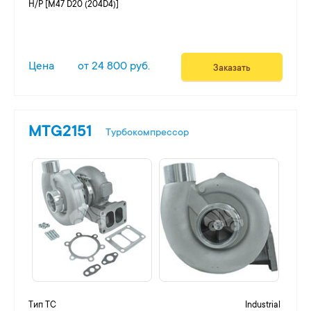
H/P [M47 D20 (204D4)]
Цена
от 24 800 руб.
Заказать
MTG2151
Турбокомпрессор
Тип ТС
Industrial