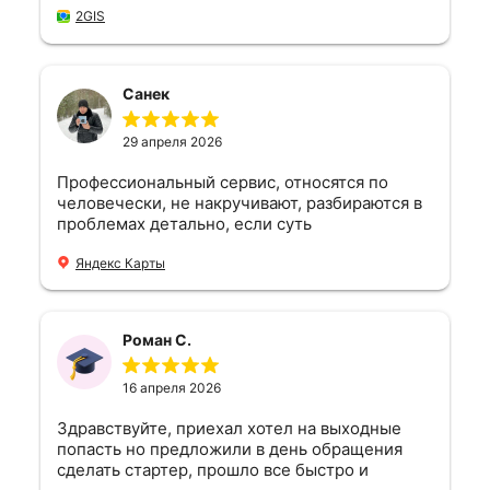
внимательное отношение к клиенту. Особо
2GIS
хочу отметить вежливость и
доброжелательность персонала. После
ремонта мой автомобиль работает как часы,
и я с уверенностью могу сказать, что попал в
Санек
надежные руки профессионалов.
Обязательно буду рекомендовать этот сервис
29 апреля 2026
всем своим знакомым и, безусловно,
обращусь снова при необходимости. Спасибо
Профессиональный сервис, относятся по
вам за отличную работу!🤝
человечески, не накручивают, разбираются в
проблемах детально, если суть
неисправности к генератору не относится
(хотя все остальные говорят что это именно в
Яндекс Карты
нем проблема) помогают решить и еще и
денег не берут за это. Красавчики.
Роман С.
16 апреля 2026
Здравствуйте, приехал хотел на выходные
попасть но предложили в день обращения
сделать стартер, прошло все быстро и