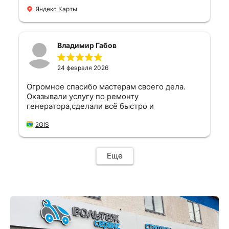
оперативно, цены адекватные.
Яндекс Карты
Владимир Габов
24 февраля 2026
Огромное спасибо мастерам своего дела.
Оказывали услугу по ремонту
генератора,сделали всё быстро и
качественно. Отношение к клиенту хорошее,
всё показали, всё рассказали, на все вопросы
2GIS
ответили. Всё классно всё работает. Цена
адекватная.
Еще