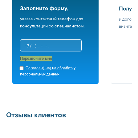
Заполните форму,
Получи
указав контактный телефон для
и догово
консультации со специалистом.
визита в 
Перезвоните мне
Cогласен(-на) на обработку
персональных данных
Отзывы клиентов