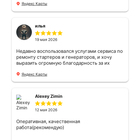
тяжело.
Яндекс Карты
илья
19 мая 2026
Недавно воспользовался услугами сервиса по
ремонту стартеров и генераторов, и хочу
выразить огромную благодарность за их
профессионализм и оперативность! Когда
мой стартер начал барахлить, я сразу
Яндекс Карты
обратился сюда, и уже через пару часов мой
автомобиль был в надежных руках мастеров.
Порадовало, что диагностика была
Alexey Zimin
проведена быстро и точно, а также
предоставили подробную информацию о
состоянии моего стартера и генератора.
12 мая 2026
Ремонт выполнен на высшем уровне, все
Оперативная, качественная
работы были завершены в оговоренные
работа(рекомендую)
сроки. Мастера продемонстрировали
высокий уровень квалификации и