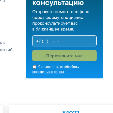
и в
консультацию
Отправьте номер телефона
через форму, специалист
проконсультирует вас
в ближайшее время.
с в
лёгкий
Перезвоните мне
Cогласен(-на) на обработку
персональных данных