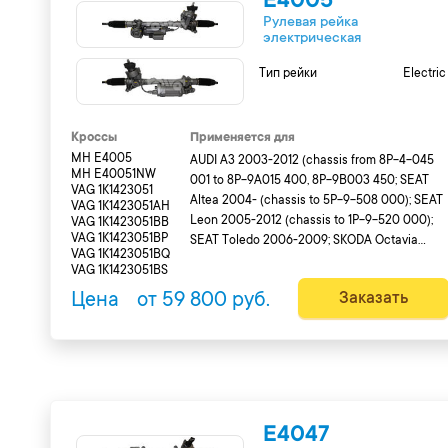
E4005
Рулевая рейка
электрическая
Тип рейки
Electri
Кроссы
Применяется для
MH E4005
AUDI A3 2003-2012 (chassis from 8P-4-045
MH E40051NW
001 to 8P-9A015 400, 8P-9B003 450; SEAT
VAG 1K1423051
Altea 2004- (chassis to 5P-9-508 000); SEAT
VAG 1K1423051AH
Leon 2005-2012 (chassis to 1P-9-520 000);
VAG 1K1423051BB
VAG 1K1423051BP
SEAT Toledo 2006-2009; SKODA Octavia
VAG 1K1423051BQ
2004-2009; VW Golf 2003-2009 (chassis to
VAG 1K1423051BS
1K-9P016 650, 1K-9W038 609, 1K-4B042 828,
Цена
от 59 800 руб.
Заказать
1K-4P039 518, 1K-4U000 050, 1K4W 071 044);
VW Jetta 2005-2011 (chassis to 1K-8-299 000)
VW Passat B6 2005-2010 (chassis to 3C-9P0..
E4047