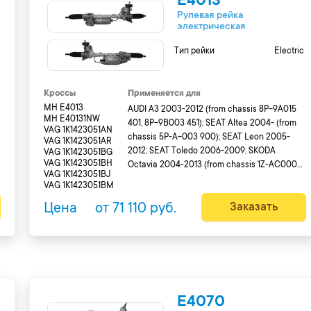
E4013
Рулевая рейка
электрическая
c
Тип рейки
Electric
Кроссы
Применяется для
MH E4013
AUDI A3 2003-2012 (from chassis 8P-9A015
MH E40131NW
401, 8P-9B003 451); SEAT Altea 2004- (from
VAG 1K1423051AN
chassis 5P-A-003 900); SEAT Leon 2005-
VAG 1K1423051AR
2012; SEAT Toledo 2006-2009; SKODA
VAG 1K1423051BG
VAG 1K1423051BH
Octavia 2004-2013 (from chassis 1Z-AC000
VAG 1K1423051BJ
563, 1Z-AK150 088, 1Z-A2009 181, 1Z-A8006
VAG 1K1423051BM
869, 1Z-9A151 066 to 1Z-9A151 059, 1Z-9C010
Цена
от 71 110 руб.
Заказать
104, 1Z-9D015 004, 1Z-9K153 480, 1Z-92066
810, 1Z-98019 774); SKODA Yeti 2009-2013;
;
SKODA Superb 2008-2013; VW Eos 2006-
.
2015; VW Cadd...
E4070