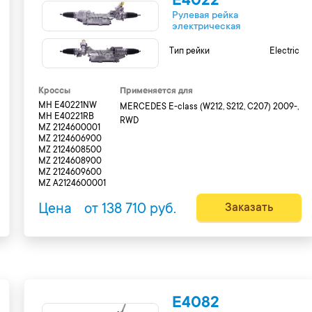
E4022
Рулевая рейка
электрическая
Тип рейки
Electric
Кроссы
Применяется для
MH E40221NW
MERCEDES E-class (W212, S212, C207) 2009-,
MH E40221RB
RWD
MZ 2124600001
MZ 2124606900
MZ 2124608500
MZ 2124608900
MZ 2124609600
MZ A2124600001
Цена
от 138 710 руб.
Заказать
E4082