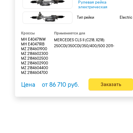
Рулевая рейка
электрическая
Тип рейки
Electri
Кроссы
Применяется для
MH E40471NW
MERCEDES CLS II (C218, X218)
MH E40471RB
250CDI/350CDI/350/400/500 2011-
MZ 2184601900
MZ 2184602300
MZ 2184602500
MZ 2184602900
MZ 2184604400
MZ 2184604700
Цена
от 86 710 руб.
Заказать