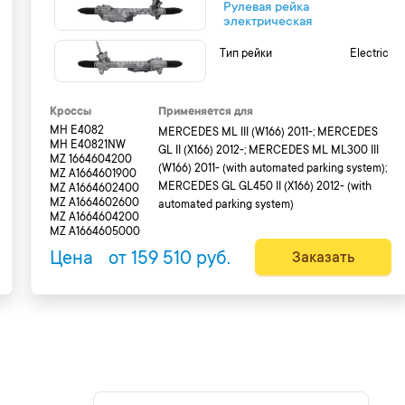
Рулевая рейка
электрическая
Тип рейки
Electric
Кроссы
Применяется для
MH E4082
MERCEDES ML III (W166) 2011-; MERCEDES
MH E40821NW
GL II (X166) 2012-; MERCEDES ML ML300 III
MZ 1664604200
(W166) 2011- (with automated parking system);
MZ A1664601900
MERCEDES GL GL450 II (X166) 2012- (with
MZ A1664602400
MZ A1664602600
automated parking system)
MZ A1664604200
MZ A1664605000
Цена
от 159 510 руб.
Заказать