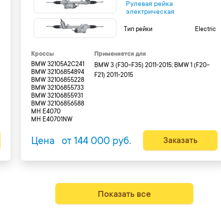
Рулевая рейка
электрическая
c
Тип рейки
Electric
Кроссы
Применяется для
BMW 32105A2C241
BMW 3 (F30-F35) 2011-2015; BMW 1 (F20-
BMW 32106854894
F21) 2011-2015
BMW 32106855228
BMW 32106855733
BMW 32106855931
BMW 32106856588
MH E4070
MH E40701NW
Цена
от 144 000 руб.
Заказать
Показать все