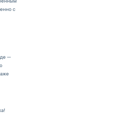
роенным
енно с
аде —
ю
даже
ка!